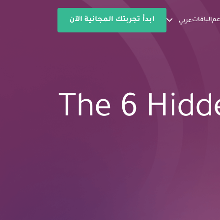
ابدأ تجربتك المجانية الآن
عم
الباقات
عربي
The 6 Hidd