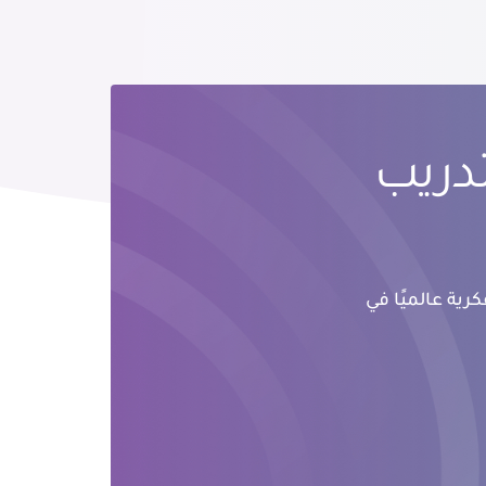
تدريب
رية عالميًا في