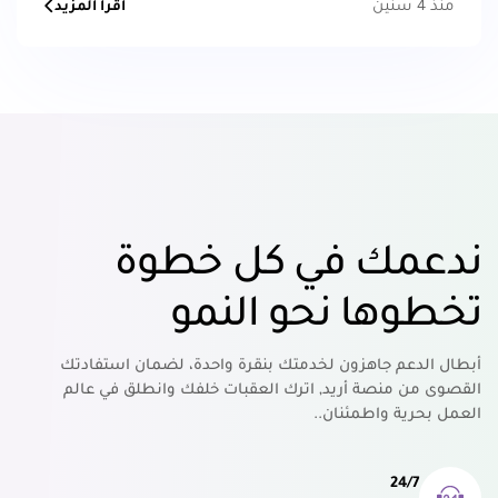
منذ 4 سنين
اقرأ المزيد
ندعمك في كل خطوة
تخطوها نحو النمو
أبطال الدعم جاهزون لخدمتك بنقرة واحدة، لضمان استفادتك
القصوى من منصة أريد, اترك العقبات خلفك وانطلق في عالم
العمل بحرية واطمئنان..
24/7