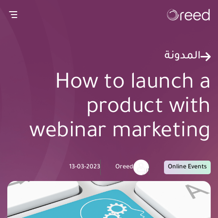
gation
المدونة
How to launch a
product with
webinar marketing
13-03-2023
Oreed
Online Events