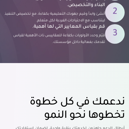
البناء والتخصيص.
أنشئ وابدأ وقيم جهودك التعليمية بكفاءة، مع تخصيص التنفيذ
ليتناسب مع الاحتياجات الفردية لكل متعلم.
قم بقياس المعايير التي لها أهمية.
قيّم وحدد الأولويات بكفاءة للمقاييس ذات الأهمية لقياس
تقدمك بفعالية داخل مؤسستك.
ندعمك في كل خطوة
تخطوها نحو النمو
أبطال الدعم جاهزون لخدمتك بنقرة واحدة، لضمان استفادتك